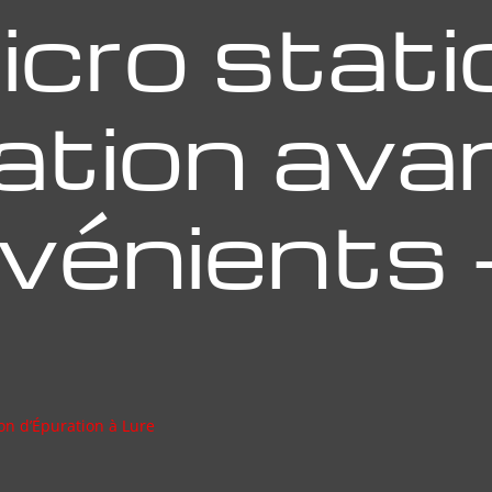
icro stati
ation av
vénients 
on d’Épuration à Lure