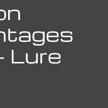
on
antages
– Lure