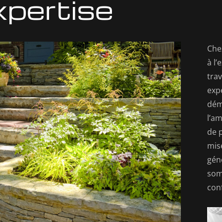
xpertise
Che
à l
trav
expe
démo
l’a
de p
mis
gén
som
con