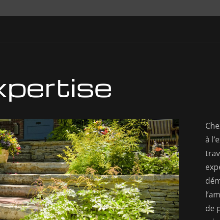
xpertise
Che
à l
trav
expe
démo
l’a
de p