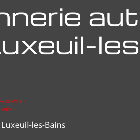
nerie aut
Luxeuil-le
ofessionnel
-Bains
Luxeuil-les-Bains