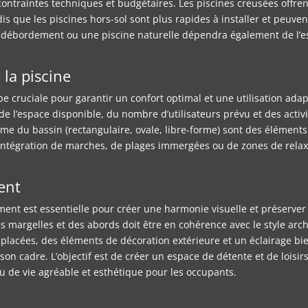
s contraintes techniques et budgétaires. Les piscines creusées off
s que les piscines hors-sol sont plus rapides à installer et peuven
 à débordement ou une piscine naturelle dépendra également de l’e
la piscine
 cruciale pour garantir un confort optimal et une utilisation adapt
de l’espace disponible, du nombre d’utilisateurs prévu et des activ
forme du bassin (rectangulaire, ovale, libre-forme) sont des élémen
’intégration de marches, de plages immergées ou de zones de rela
ent
ment est essentielle pour créer une harmonie visuelle et préserver l
s margelles et des abords doit être en cohérence avec le style arch
placées, des éléments de décoration extérieure et un éclairage bi
on cadre. L’objectif est de créer un espace de détente et de loisir
eu de vie agréable et esthétique pour les occupants.
e