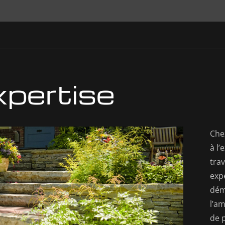
xpertise
Che
à l
trav
expe
démo
l’a
de p