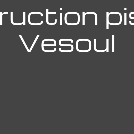
uction pi
Vesoul